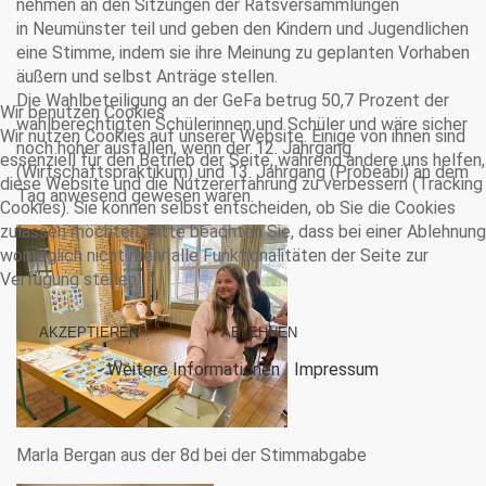
nehmen an den Sitzungen der Ratsversammlungen
in Neumünster teil und geben den Kindern und Jugendlichen
eine Stimme, indem sie ihre Meinung zu geplanten Vorhaben
äußern und selbst Anträge stellen.
Die Wahlbeteiligung an der GeFa betrug 50,7 Prozent der
Wir benutzen Cookies
wahlberechtigten Schülerinnen und Schüler und wäre sicher
Wir nutzen Cookies auf unserer Website. Einige von ihnen sind
noch höher ausfallen, wenn der 12. Jahrgang
essenziell für den Betrieb der Seite, während andere uns helfen,
(Wirtschaftspraktikum) und 13. Jahrgang (Probeabi) an dem
diese Website und die Nutzererfahrung zu verbessern (Tracking
Tag anwesend gewesen wären.
Cookies). Sie können selbst entscheiden, ob Sie die Cookies
zulassen möchten. Bitte beachten Sie, dass bei einer Ablehnung
womöglich nicht mehr alle Funktionalitäten der Seite zur
Verfügung stehen.
AKZEPTIEREN
ABLEHNEN
Weitere Informationen
|
Impressum
Marla Bergan aus der 8d bei der Stimmabgabe